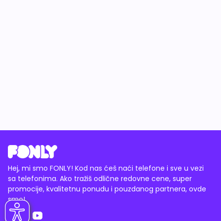
Hej, mi smo FONLY! Kod nas ćeš naći telefone i sve u vezi
sa telefonima. Ako tražiš odlične redovne cene, super
promocije, kvalitetnu ponudu i pouzdanog partnera, ovde
smo!