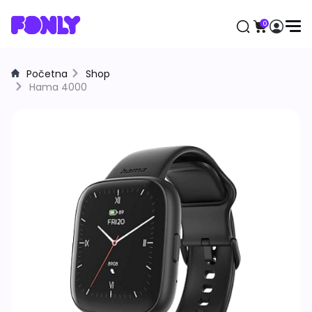
0
Početna
Shop
Aktuelno
Hama 4000
Mobilni telefoni
Apple
Samsung
Honor
Huawei
Motorola
Xiaomi
Satovi
Samsung
Apple
Huawei
Xiaomi