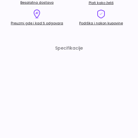
Besplatna dostava
Plati kako želiš
Preuzmi gde i kad ti odgovara
Podrška i nakon kupovine
Specifikacije