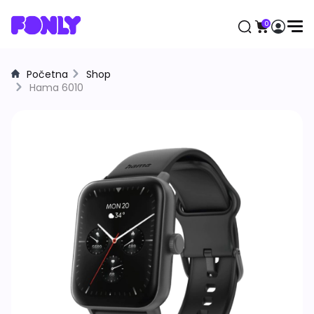
0
Početna
Shop
Aktuelno
Hama 6010
Mobilni telefoni
Apple
Samsung
Honor
Huawei
Motorola
Xiaomi
Satovi
Samsung
Apple
Huawei
Xiaomi