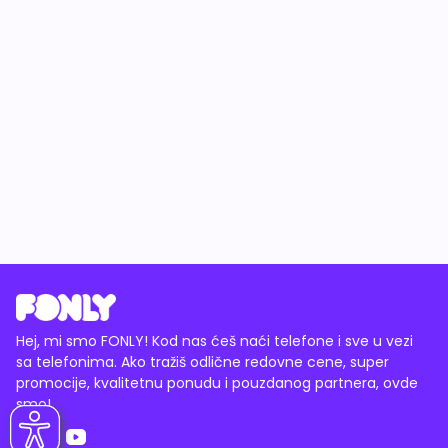
Hej, mi smo FONLY! Kod nas ćeš naći telefone i sve u vezi
sa telefonima. Ako tražiš odlične redovne cene, super
promocije, kvalitetnu ponudu i pouzdanog partnera, ovde
smo!