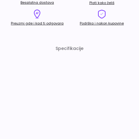
Besplatna dostava
Plati kako želiš
Preuzmi gde i kad ti odgovara
Podrška i nakon kupovine
Specifikacije