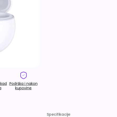
 kad
Podrška i nakon
a
kupovine
Specifikacije