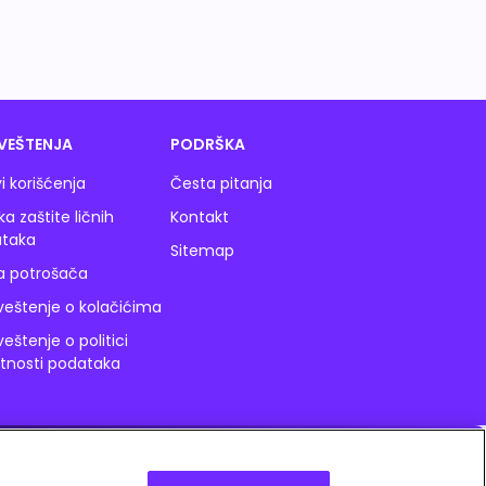
VEŠTENJA
PODRŠKA
i korišćenja
Česta pitanja
ika zaštite ličnih
Kontakt
taka
Sitemap
a potrošača
eštenje o kolačićima
eštenje o politici
atnosti podataka