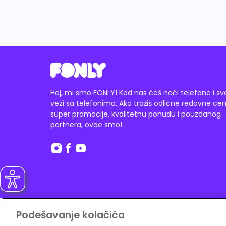
Hej, mi smo FONLY! Kod nas ćeš naći telefone i sv
vezi sa telefonima. Ako tražiš odlične redovne cen
super promocije, kvalitetnu ponudu i pouzdanog
partnera, ovde smo!
Plati i na do
12 rata
Banca Intesa karticom.
Podešavanje kolačića