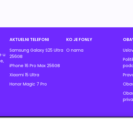
AKTUELNI TELEFONI
KO JE FONLY
OBA
Samsung Galaxy S25 Ultra
O nama
Uslov
e u
256GB
Polit
e,
iPhone 16 Pro Max 256GB
poda
Xiaomi 15 Ultra
Prav
Honor Magic 7 Pro
Obav
Obav
priv
© 2026 Fonly. Sva prava su zadržana. A1 Srbija d.o.o