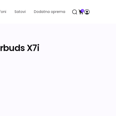
foni
Satovi
Dodatna oprema
0
rbuds X7i