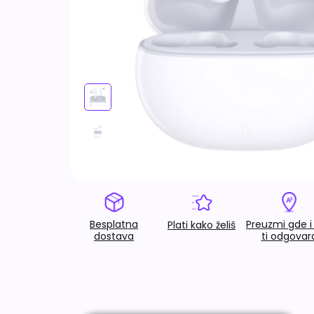
Besplatna
Preuzmi gde i
Plati kako želiš
dostava
ti odgovar