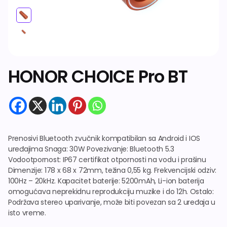
Dodatna oprema
HONOR CHOICE Pro BT
Prenosivi Bluetooth zvučnik kompatibilan sa Android i IOS
uređajima Snaga: 30W Povezivanje: Bluetooth 5.3
Vodootpornost: IP67 certifikat otpornosti na vodu i prašinu
Dimenzije: 178 x 68 x 72mm, težina 0,55 kg. Frekvencijski odziv:
100Hz – 20kHz. Kapacitet baterije: 5200mAh, Li-ion baterija
omogućava neprekidnu reprodukciju muzike i do 12h. Ostalo:
Podržava stereo uparivanje, može biti povezan sa 2 uređaja u
isto vreme.