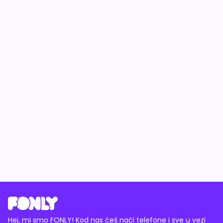
Hej, mi smo FONLY! Kod nas ćeš naći telefone i sve u vezi