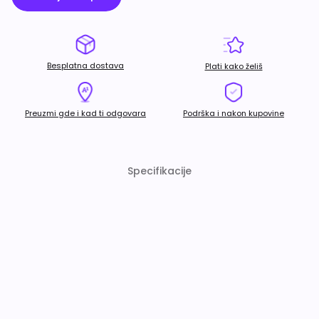
Besplatna dostava
Plati kako želiš
Preuzmi gde i kad ti odgovara
Podrška i nakon kupovine
Specifikacije