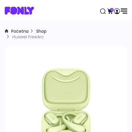
0
Početna
Shop
Aktuelno
Huawei FreeArc
Mobilni telefoni
Apple
Samsung
Honor
Huawei
Motorola
Xiaomi
Satovi
Samsung
Apple
Huawei
Xiaomi