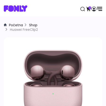
0
Početna
Shop
Aktuelno
Huawei FreeClip2
Mobilni telefoni
Apple
Samsung
Honor
Huawei
Motorola
Xiaomi
Satovi
Samsung
Apple
Huawei
Xiaomi