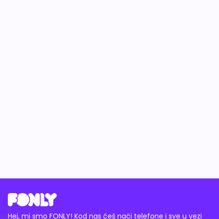
Hej, mi smo FONLY! Kod nas ćeš naći telefone i sve u vezi