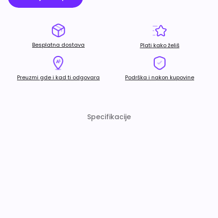
Besplatna dostava
Plati kako želiš
Preuzmi gde i kad ti odgovara
Podrška i nakon kupovine
Specifikacije