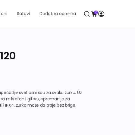
foni
Satovi
Dodatna oprema
0
 120
upečatljiv svetlosni šou za svaku žurku. Uz
za mikrofon i gitaru, spreman je za
ti i IPX4, žurka može da traje bez brige.