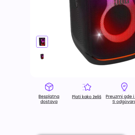
Besplatna
Preuzmi gde i
Plati kako želiš
dostava
ti odgovar