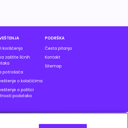
VEŠTENJA
PODRŠKA
i korišćenja
Česta pitanja
ika zaštite ličnih
Kontakt
taka
Sitemap
a potrošača
eštenje o kolačićima
eštenje o politici
atnosti podataka