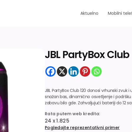
Aktuelno
Mobilni tele
JBL PartyBox Club
JBL PartyBox Club 120 donosi vrhunski zvuk i 
snažan bas, dinamično osvetljenje i podršku 
zabavu bilo gde. Zahvaljujući bateriji do 12 sa
Rata putem web kredita:
24 x 1.825
Pogledajte reprezentativni primer