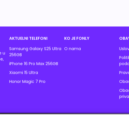
AKTUELNI TELEFONI
KO JE FONLY
OBA
Samsung Galaxy S25 Ultra
O nama
Uslov
e u
256GB
Polit
e,
iPhone 16 Pro Max 256GB
poda
Xiaomi 15 Ultra
Prav
Honor Magic 7 Pro
Obav
Obav
priv
© 2026 Fonly. Sva prava su zadržana. A1 Srbija d.o.o