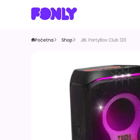
Početna
Shop
JBL PartyBox Club 120