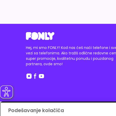
Hej, mi smo FONLY! Kod nas ćeš naći telefone i sv
vezi sa telefonima. Ako tražiš odlične redovne cen
super promocije, kvalitetnu ponudu i pouzdanog
partnera, ovde smo!
Plati i na do
12 rata
Banca Intesa karticom.
Podešavanje kolačića