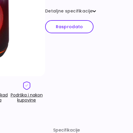
Detaljne specifikacije
Rasprodato
 kad
Podrška i nakon
a
kupovine
Specifikacije