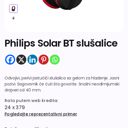
Dodatna oprema
Philips Solar BT slušalice
Odvojivi, perivi jastučići slušalica sa gelom za hlađenje. Jasni
pozivi. Sagovornik će čuti šta govorite. Snažni neodimijumski
drajveri od 40 mm.
Rata putem web kredita:
24 x 379
Pogledajte reprezentativni primer