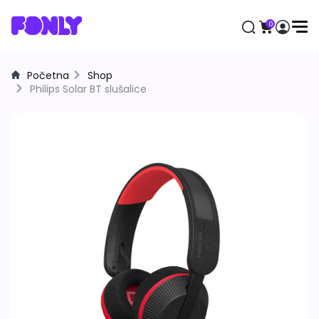
0
Početna
Shop
Aktuelno
Philips Solar BT slušalice
Mobilni telefoni
Apple
Samsung
Honor
Huawei
Motorola
Xiaomi
Satovi
Samsung
Apple
Huawei
Xiaomi