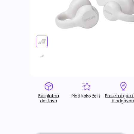
Besplatna
Preuzmi gde i
Plati kako želiš
dostava
ti odgovar