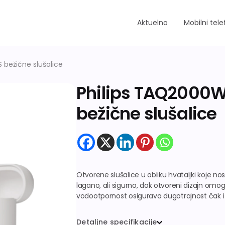
Aktuelno
Mobilni tele
bežične slušalice
Philips TAQ2000
bežične slušalice
Otvorene slušalice u obliku hvataljki koje no
lagano, ali sigurno, dok otvoreni dizajn om
vodootpornost osigurava dugotrajnost čak i pri
Detaljne specifikacije