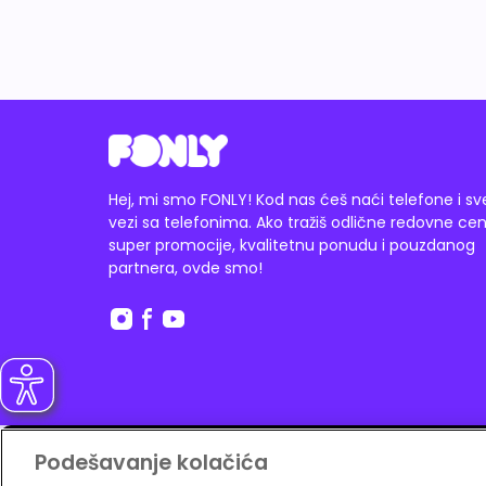
Hej, mi smo FONLY! Kod nas ćeš naći telefone i sv
vezi sa telefonima. Ako tražiš odlične redovne cen
super promocije, kvalitetnu ponudu i pouzdanog
partnera, ovde smo!
Plati i na do
12 rata
Banca Intesa karticom.
Podešavanje kolačića