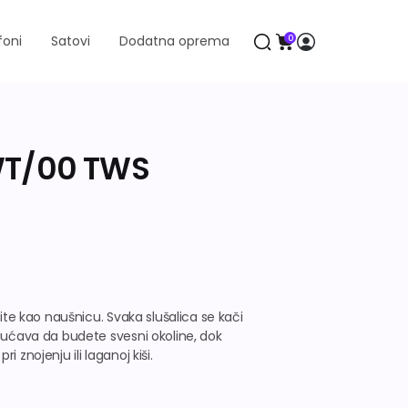
foni
Satovi
Dodatna oprema
0
WT/00 TWS
site kao naušnicu. Svaka slušalica se kači
ogućava da budete svesni okoline, dok
 znojenju ili laganoj kiši.