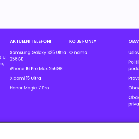
AKTUELNI TELEFONI
KO JE FONLY
OBA
Samsung Galaxy S25 Ultra
O nama
Uslov
e u
256GB
Polit
e,
iPhone 16 Pro Max 256GB
poda
Xiaomi 15 Ultra
Prav
Honor Magic 7 Pro
Obav
Obav
priv
© 2026 Fonly. Sva prava su zadržana. A1 Srbija d.o.o