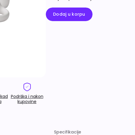
Dodaj u korpu
 kad
Podrška i nakon
a
kupovine
Specifikacije