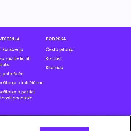
VEŠTENJA
PODRŠKA
i korišćenja
Česta pitanja
ika zaštite ličnih
Kontakt
taka
Sitemap
a potrošača
eštenje o kolačićima
eštenje o politici
atnosti podataka