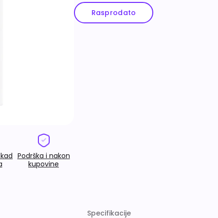
Rasprodato
 kad
Podrška i nakon
a
kupovine
Specifikacije