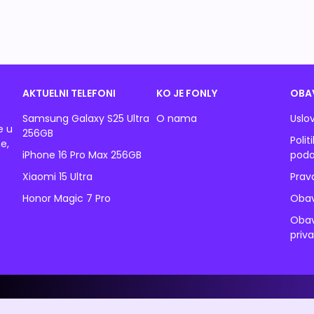
AKTUELNI TELEFONI
KO JE FONLY
OBA
Samsung Galaxy S25 Ultra
O nama
Uslov
e u
256GB
Polit
e,
iPhone 16 Pro Max 256GB
poda
Xiaomi 15 Ultra
Prav
Honor Magic 7 Pro
Obav
Obav
priv
© 2026 Fonly. Sva prava su zadržana. A1 Srbija d.o.o