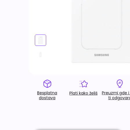
Besplatna
Preuzmi gde i
Plati kako želiš
dostava
ti odgovar