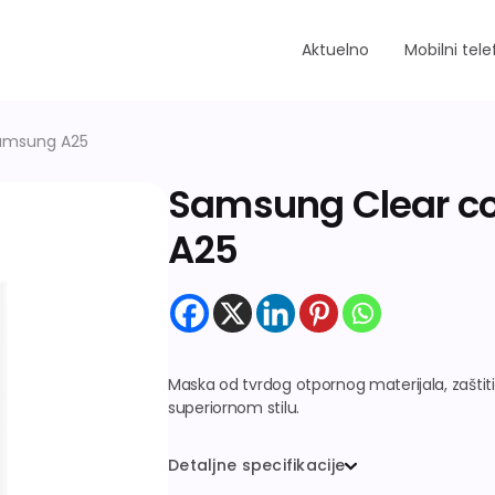
Aktuelno
Mobilni tele
Samsung A25
Samsung Clear c
A25
Maska od tvrdog otpornog materijala, zaštit
superiornom stilu.
Detaljne specifikacije