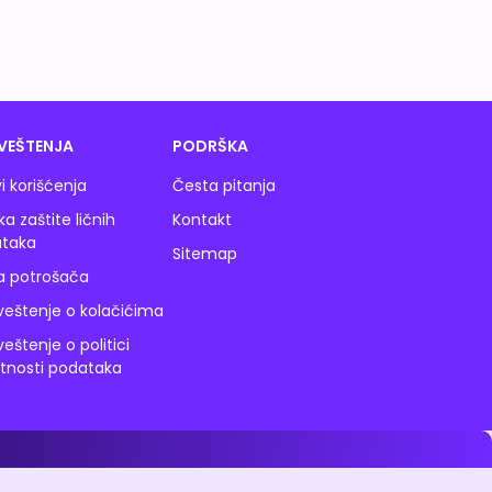
VEŠTENJA
PODRŠKA
i korišćenja
Česta pitanja
ika zaštite ličnih
Kontakt
taka
Sitemap
a potrošača
eštenje o kolačićima
eštenje o politici
atnosti podataka