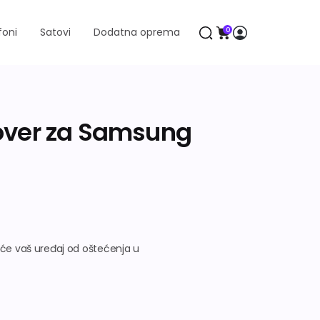
foni
Satovi
Dodatna oprema
0
over za Samsung
iće vaš uređaj od oštećenja u