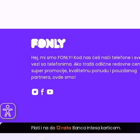
Hej, mi smo FONLY! Kod nas ćeš naći telefone i sv
vezi sa telefonima. Ako tražiš odlične redovne cen
super promocije, kvalitetnu ponudu i pouzdanog
partnera, ovde smo!
Plati i na do
12 rata
Banca Intesa karticom.