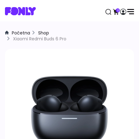
0
Početna
Shop
Aktuelno
Xiaomi Redmi Buds 6 Pro
Mobilni telefoni
Apple
Samsung
Honor
Huawei
Motorola
Xiaomi
Satovi
Samsung
Apple
Huawei
Xiaomi