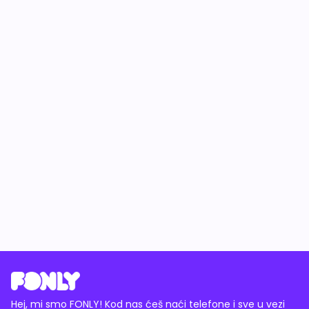
Hej, mi smo FONLY! Kod nas ćeš naći telefone i sve u vezi