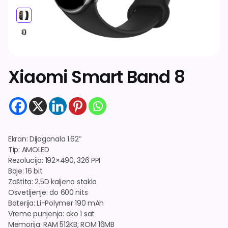
Dodatna oprema
Xiaomi Smart Band 8
Ekran: Dijagonala 1.62″
Tip: AMOLED
Rezolucija: 192×490, 326 PPI
Boje: 16 bit
Zaštita: 2.5D kaljeno staklo
Osvetljenje: do 600 nits
Baterija: Li-Polymer 190 mAh
Vreme punjenja: oko 1 sat
Memorija: RAM 512KB; ROM 16MB