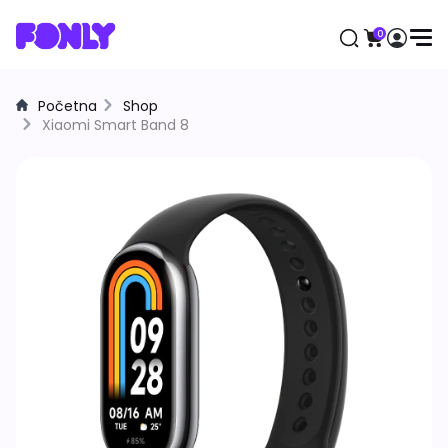
0
Početna
Shop
Aktuelno
Xiaomi Smart Band 8
Mobilni telefoni
Apple
Samsung
Honor
Huawei
Motorola
Xiaomi
Satovi
Samsung
Apple
Huawei
Xiaomi