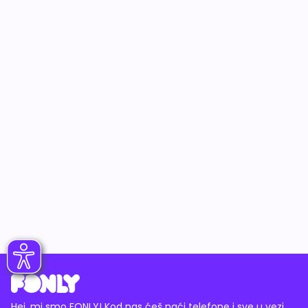
Hej, mi smo FONLY! Kod nas ćeš naći telefone i sve u vezi