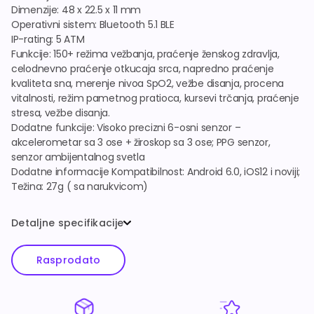
Dimenzije: 48 x 22.5 x 11 mm
Operativni sistem: Bluetooth 5.1 BLE
IP-rating: 5 ATM
Funkcije: 150+ režima vežbanja, praćenje ženskog zdravlja,
celodnevno praćenje otkucaja srca, napredno praćenje
kvaliteta sna, merenje nivoa SpO2, vežbe disanja, procena
vitalnosti, režim pametnog pratioca, kursevi trčanja, praćenje
stresa, vežbe disanja.
Dodatne funkcije: Visoko precizni 6-osni senzor –
akcelerometar sa 3 ose + žiroskop sa 3 ose; PPG senzor,
senzor ambijentalnog svetla
Dodatne informacije Kompatibilnost: Android 6.0, iOS12 i noviji;
Težina: 27g ( sa narukvicom)
Detaljne specifikacije
Rasprodato